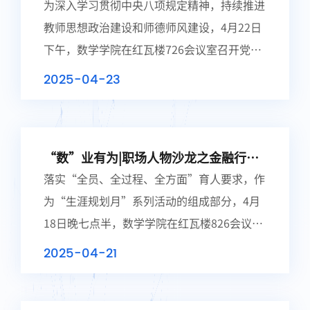
会暨教师思想政治和师德师风警示教育
为深入学习贯彻中央八项规定精神，持续推进
大会
教师思想政治建设和师德师风建设，4月22日
下午，数学学院在红瓦楼726会议室召开党委
中心组学习（扩大）会暨教师思想政治与师德
2025-04-23
师风警示教育大会。学院全体教师参会，会议
由...
“数”业有为|职场人物沙龙之金融行业
的财经数学人暨生涯辅导主题党日活动
落实“全员、全过程、全方面”育人要求，作
圆满举办
为“生涯规划月”系列活动的组成部分，4月
18日晚七点半，数学学院在红瓦楼826会议室
举办职场人物沙龙之金融行业的财经数学人暨
2025-04-21
生涯辅导主题党日活动，活动由研究生第一党
支...