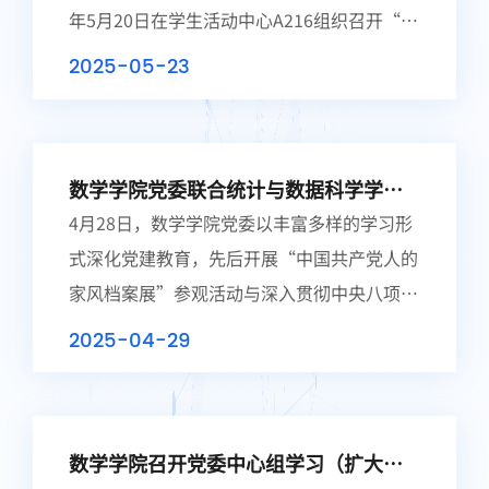
年5月20日在学生活动中心A216组织召开“书
记面对面——先锋领航聚力行”主题会议。学
2025-05-23
院党委书记杨卫东、党委委员、全体师生党支
部书...
数学学院党委联合统计与数据科学学院
党委参观见学 并召开深入贯彻中央八项
4月28日，数学学院党委以丰富多样的学习形
规定精神学习教育读书班结业式
式深化党建教育，先后开展“中国共产党人的
家风档案展”参观活动与深入贯彻中央八项规
定精神学习教育读书班结业式，扎实推进党员
2025-04-29
思想建设与作风建设。​上午9点，数学学院
和...
数学学院召开党委中心组学习（扩大）