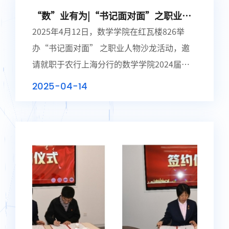
“数”业有为|“书记面对面”之职业人
物沙龙
2025年4月12日，数学学院在红瓦楼826举
办“书记面对面” 之职业人物沙龙活动，邀
请就职于农行上海分行的数学学院2024届本
科毕业生苟鑫赟分享求职经验和职场体验，本
2025-04-14
期积极分子培训班26名学员参加，数学学院党
委副书记...