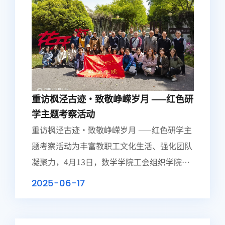
重访枫泾古迹・致敬峥嵘岁月 ——红色研
学主题考察活动
重访枫泾古迹・致敬峥嵘岁月 ——红色研学主
题考察活动为丰富教职工文化生活、强化团队
凝聚力，4月13日，数学学院工会组织学院教
师赴金山开展自然探索与红色文化研学活动，
2025-06-17
开启“生态+文化”双主题沉浸式团建之旅。
活...