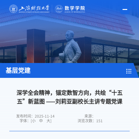
基层党建
深学全会精神，锚定数智方向，共绘“十五
五”新蓝图 ——刘莉亚副校长主讲专题党课
发布时间：2025-11-14
来源：
字体：[
小
中
大
]
浏览次数：
151