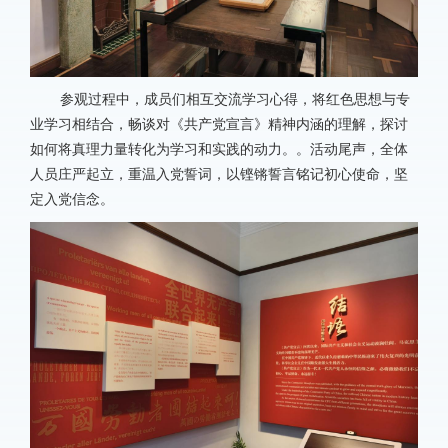
参观过程中，成员们相互交流学习心得，将红色思想与专
业学习相结合，畅谈对《共产党宣言》精神内涵的理解，探讨
如何将真理力量转化为学习和实践的动力。。活动尾声，全体
人员庄严起立，重温入党誓词，以铿锵誓言铭记初心使命，坚
定入党信念。