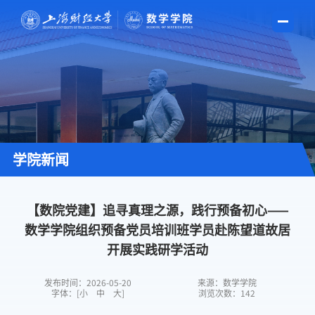
学院新闻
【数院党建】追寻真理之源，践行预备初心——
数学学院组织预备党员培训班学员赴陈望道故居
开展实践研学活动
发布时间：2026-05-20
来源：数学学院
字体：[
小
中
大
]
浏览次数：
142