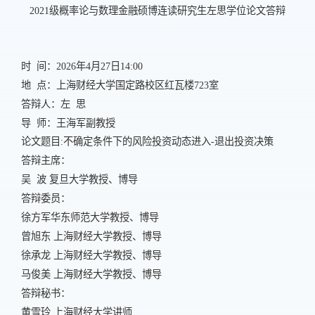
2021
级概率论与数理金融硕博连读研究生左思学位论文答辩
时 间：
20
26
年
4
月
27
日
14
:00
地 点
：上海财经大学国定路校区红瓦楼
723
室
答辩人：
左 思
导 师：
王海军
副
教授
论文题目
:
不确定条件下的风险投资动态进入
-
退出投资决策
答辩主席：
吴 波
复旦大学教授、博导
答辩委员：
徐方军
华东师范大学
教授、博导
曾旭东
上海财经大学教授、博导
徐承龙
上海财经大学教授、博导
马俊美
上海财经大学教授、博导
答辩秘书：
黄雪玲
上海财经大学讲师