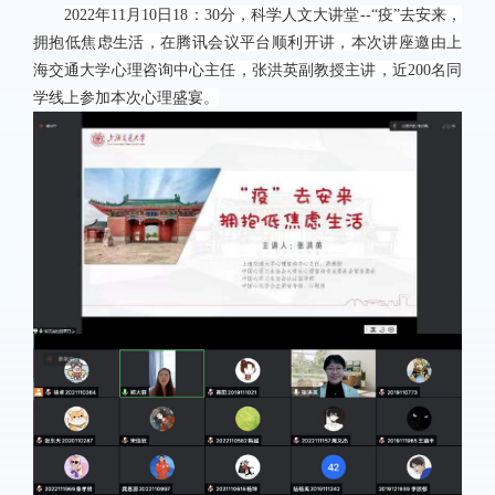
2022
年
11
月
10
日
18
：
30
分，科学人文大讲堂
--“
疫”去安来，
拥抱低焦虑生活，在腾讯会议平台顺利开讲，本次讲座邀由上
海交通大学心理咨询中心主任，张洪英副教授主讲，近
200
名同
学线上参加本次心理盛宴。