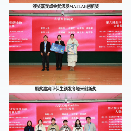
颁奖嘉宾卓金武颁发
MATLAB
创新奖
颁奖嘉宾邱伏生颁发冬塔米创新奖