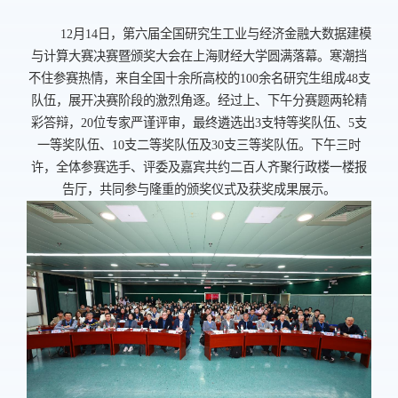
12
月
14
日，第六届全国研究生工业与经济金融大数据建模
与计算大赛决赛暨颁奖大会在上海财经大学圆满落幕。寒潮挡
不住参赛热情，来自全国十余所高校的
100
余名研究生组成
48
支
队伍，展开决赛阶段的激烈角逐。经过上、下午分赛题两轮精
彩答辩，
20
位专家严谨评审，最终遴选出
3
支特等奖队伍、
5
支
一等奖队伍、
10
支二等奖队伍及
30
支三等奖队伍。下午三时
许，全体参赛选手、评委及嘉宾共约二百人齐聚行政楼一楼报
告厅，共同参与隆重的颁奖仪式及获奖成果展示。