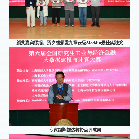
颁奖嘉宾缪旭、贺夕彧颁发九章云极
Aladdin
最佳实践奖
专家组陈雄达教授点评成果