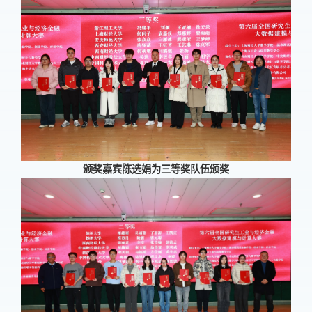
颁奖嘉宾陈选娟为三等奖队伍颁奖