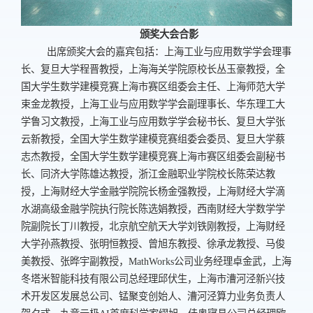
颁奖大会合影
出席颁奖大会的嘉宾包括：上海工业与应用数学学会理事
长、复旦大学程晋教授，上海海关学院原校长丛玉豪教授，全
国大学生数学建模竞赛上海市赛区组委会主任、上海师范大学
束金龙教授，上海工业与应用数学学会副理事长、华东理工大
学鲁习文教授，上海工业与应用数学学会秘书长、复旦大学张
云新教授，全国大学生数学建模竞赛组委会委员、复旦大学蔡
志杰教授，全国大学生数学建模竞赛上海市赛区组委会副秘书
长、同济大学陈雄达教授，浙江金融职业学院校长陈荣达教
授，上海财经大学金融学院院长杨金强教授，上海财经大学滴
水湖高级金融学院执行院长陈选娟教授，西南财经大学数学学
院副院长丁川教授，北京航空航天大学刘铁刚教授，上海财经
大学孙燕教授、张明恒教授、曾旭东教授、徐承龙教授、马俊
美教授、张晔宇副教授，
MathWorks
公司业务经理卓金武，上海
冬塔米智能科技有限公司总经理邱伏生，上海市漕河泾新兴技
术开发区发展总公司、锰聚变创始人、漕河泾算力业务负责人