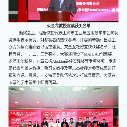
束金龙教授宣读获奖名单
颁奖会上，程晋教授代表上海市工业与应用数学学会向获
奖选手表示祝贺，对参赛者的热忱参与、评委的辛勤付出及主
办方的精心组织致以诚挚谢意。束金龙教授宣读获奖名单。除
特等奖、一、二、三等奖外，大赛还增设了
MATLAB
创新奖、
冬塔米创新奖、九章云极
Aladdin
最佳实践奖等专项奖项。专家
组代表陈雄达教授、鲁习文教授及蔡志杰教授对参赛成果进行
精彩点评。最后，三支特等奖队伍依次进行成果展示，大赛在
浓厚的学术氛围中圆满落幕。