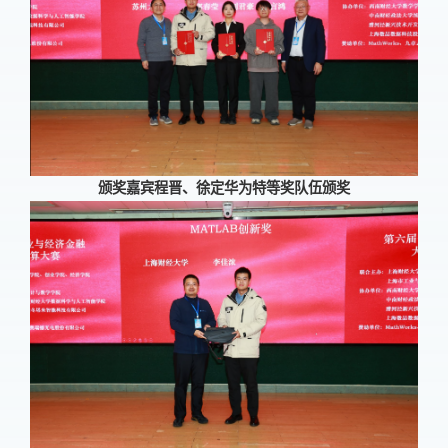
颁奖嘉宾程晋、徐定华为特等奖队伍颁奖