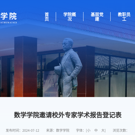
首
学院概
基层党
教职员
页
况
建
工
数学学院邀请校外专家学术报告登记表
发布时间：2024-07-12
来源：数学学院
字体：[
小
中
大
]
浏览次数：