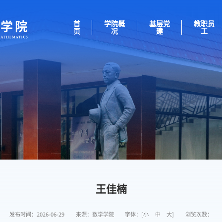
首
学院概
基层党
教职员
页
况
建
工
王佳楠
发布时间：2026-06-29
来源：数学学院
字体：[
小
中
大
]
浏览次数：