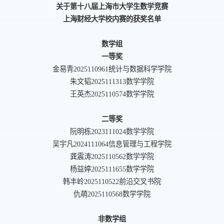
关于第十八届上海市大学生数学竞赛
上海财经大学校内赛的获奖名单
数学组
一等奖
金易青
2025110961
统计与数据科学学院
朱文韬
2025111313
数学学院
王英杰
2025110574
数学学院
二等奖
阮明栋
2023111024
数学学院
吴宇凡
2024111064
信息管理与工程学院
龚震涛
2025110562
数学学院
杨益婷
2025111655
数学学院
韩丰岭
2025110522
前沿交叉书院
仇萌
2025110568
数学学院
非数学组