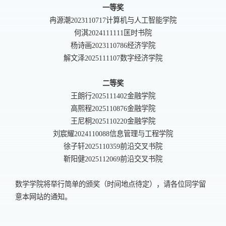
一等奖
冉源潮
2023110717
计算机与人工智能学院
何淇
2024111111
匡时书院
杨诗画
2023110786
经济学院
解文泽
2025111107
数字经济学院
二等奖
王朗行
2025111402
金融学院
高熙程
2025110876
金融学院
王尼桐
2025110220
金融学院
刘宸耀
2024110088
信息管理与工程学院
徐子轩
2025110359
前沿交叉书院
靳阳健
2025112069
前沿交叉书院
数学学院将举行简单的颁奖（时间地点待定），请各位同学留
意本网站的通知。